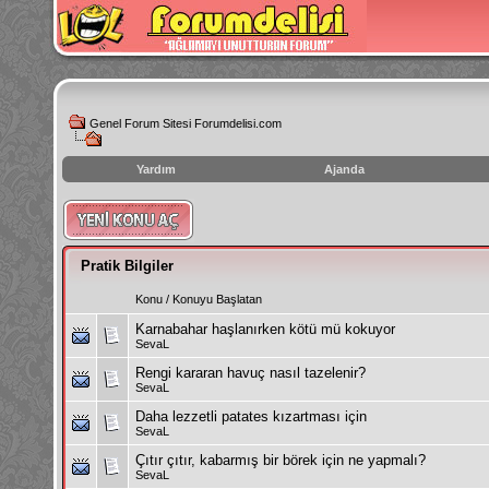
Genel Forum Sitesi Forumdelisi.com
Yardım
Ajanda
instagram
izlenme
hilesi
Pratik Bilgiler
Konu
/
Konuyu Başlatan
Karnabahar haşlanırken kötü mü kokuyor
SevaL
Rengi kararan havuç nasıl tazelenir?
SevaL
Daha lezzetli patates kızartması için
SevaL
Çıtır çıtır, kabarmış bir börek için ne yapmalı?
SevaL