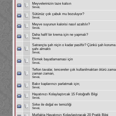
Meyvelerinizin taze kalsın
SevaL
Sütünüz çok çabuk mu bozuluyor?
SevaL
Meyve suyunun kalorisi nasıl azaltılır?
SevaL
Daha hafif bir krema için ne yapmalı?
SevaL
Satrançta şah niçin o kadar pasiftir? Çünkü şah koruma
şahı almaktı
SevaL
Ekmek bayatlamamasi için
SevaL
Teflon tavalar, tencereler çok kullanilmaktan ötürü zama
zaman zaman,
SevaL
Bakır kaplarınızı parlatmak için;
SevaL
Hayatınızı Kolaylaştırcak 15 Fotoğraflı Bilgi
SevaL
Sirke ile doğal ev temizliği
SevaL
Mutfakta Hayatınızı Kolaylaştıracak 20 Pratik Bilgi