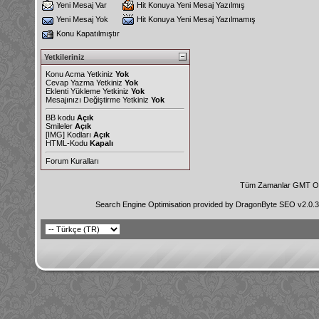
Yeni Mesaj Var
Hit Konuya Yeni Mesaj Yazılmış
Yeni Mesaj Yok
Hit Konuya Yeni Mesaj Yazılmamış
Konu Kapatılmıştır
Yetkileriniz
Konu Acma Yetkiniz
Yok
Cevap Yazma Yetkiniz
Yok
Eklenti Yükleme Yetkiniz
Yok
Mesajınızı Değiştirme Yetkiniz
Yok
BB kodu
Açık
Smileler
Açık
[IMG]
Kodları
Açık
HTML-Kodu
Kapalı
Forum Kuralları
Tüm Zamanlar GMT Ol
Search Engine Optimisation provided by
DragonByte SEO v2.0.36