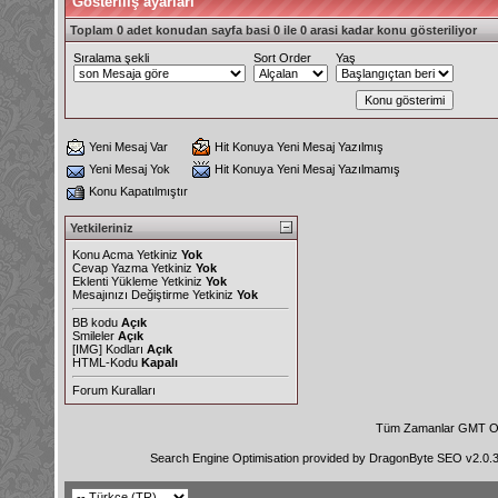
Gösteriliş ayarları
Toplam 0 adet konudan sayfa basi 0 ile 0 arasi kadar konu gösteriliyor
Sıralama şekli
Sort Order
Yaş
Yeni Mesaj Var
Hit Konuya Yeni Mesaj Yazılmış
Yeni Mesaj Yok
Hit Konuya Yeni Mesaj Yazılmamış
Konu Kapatılmıştır
Yetkileriniz
Konu Acma Yetkiniz
Yok
Cevap Yazma Yetkiniz
Yok
Eklenti Yükleme Yetkiniz
Yok
Mesajınızı Değiştirme Yetkiniz
Yok
BB kodu
Açık
Smileler
Açık
[IMG]
Kodları
Açık
HTML-Kodu
Kapalı
Forum Kuralları
Tüm Zamanlar GMT Ol
Search Engine Optimisation provided by
DragonByte SEO v2.0.36