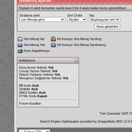
Gösteriliş ayarları
Toplam 0 adet konudan sayfa basi 0 ile 0 arasi kadar konu gösteriliyor
Sıralama şekli
Sort Order
Yaş
Yeni Mesaj Var
Hit Konuya Yeni Mesaj Yazılmış
Yeni Mesaj Yok
Hit Konuya Yeni Mesaj Yazılmamış
Konu Kapatılmıştır
Yetkileriniz
Konu Acma Yetkiniz
Yok
Cevap Yazma Yetkiniz
Yok
Eklenti Yükleme Yetkiniz
Yok
Mesajınızı Değiştirme Yetkiniz
Yok
BB kodu
Açık
Smileler
Açık
[IMG]
Kodları
Açık
HTML-Kodu
Kapalı
Forum Kuralları
Tüm Zamanlar GMT Ol
Search Engine Optimisation provided by
DragonByte SEO v2.0.36