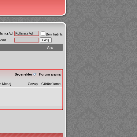
lanıcı Adı
Beni hatırla
reniz
Ara
Seçenekler
Forum arama
n Mesaj
Cevap
Görüntüleme