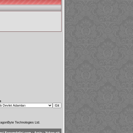
p
agonByte Technologies Ltd.
esi Forumdelisi.com
-
Arşiv
-
Yukarı git