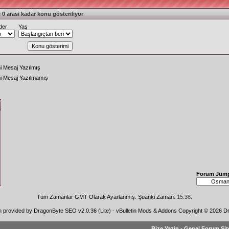
 0 arasi kadar konu gösteriliyor
der
Yaş
i Mesaj Yazılmış
ni Mesaj Yazılmamış
Forum Jum
Tüm Zamanlar GMT Olarak Ayarlanmış. Şuanki Zaman:
15:38
.
n provided by
DragonByte SEO v2.0.36 (Lite)
-
vBulletin Mods & Addons
Copyright © 2026 Dr
Bize Yazin
-
Genel Forum Sit