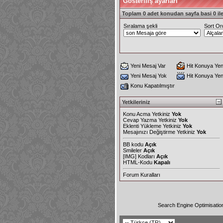
Gösteriliş ayarları
Toplam 0 adet konudan sayfa basi 0 ile
Sıralama şekli
Sort Or
Yeni Mesaj Var
Hit Konuya Yen
Yeni Mesaj Yok
Hit Konuya Ye
Konu Kapatılmıştır
Yetkileriniz
Konu Acma Yetkiniz
Yok
Cevap Yazma Yetkiniz
Yok
Eklenti Yükleme Yetkiniz
Yok
Mesajınızı Değiştirme Yetkiniz
Yok
BB kodu
Açık
Smileler
Açık
[IMG]
Kodları
Açık
HTML-Kodu
Kapalı
Forum Kuralları
Search Engine Optimisatio