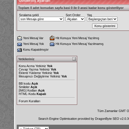
Gösteriliş ayarları
Toplam 0 adet konudan sayfa basi 0 ile 0 arasi kadar konu gösteriliyor
Sıralama şekli
Sort Order
Yaş
Yeni Mesaj Var
Hit Konuya Yeni Mesaj Yazılmış
Yeni Mesaj Yok
Hit Konuya Yeni Mesaj Yazılmamış
Konu Kapatılmıştır
Yetkileriniz
Konu Acma Yetkiniz
Yok
Cevap Yazma Yetkiniz
Yok
Eklenti Yükleme Yetkiniz
Yok
Mesajınızı Değiştirme Yetkiniz
Yok
BB kodu
Açık
Smileler
Açık
[IMG]
Kodları
Açık
HTML-Kodu
Kapalı
Forum Kuralları
Tüm Zamanlar GMT Ol
Search Engine Optimisation provided by
DragonByte SEO v2.0.36