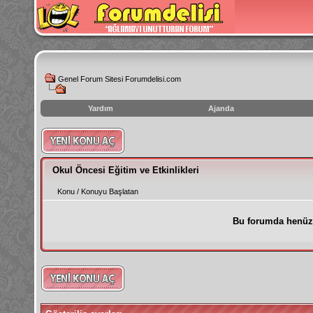
Genel Forum Sitesi Forumdelisi.com
Yardım
Ajanda
instagram
izlenme
hilesi
Okul Öncesi Eğitim ve Etkinlikleri
Konu
/
Konuyu Başlatan
Bu forumda henüz