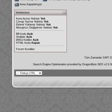
Konu Kapatılmıştır
Yetkileriniz
Konu Acma Yetkiniz
Yok
Cevap Yazma Yetkiniz
Yok
Eklenti Yükleme Yetkiniz
Yok
Mesajınızı Değiştirme Yetkiniz
Yok
BB kodu
Açık
Smileler
Açık
[IMG]
Kodları
Açık
HTML-Kodu
Kapalı
Forum Kuralları
Tüm Zamanlar GMT Ol
Search Engine Optimisation provided by
DragonByte SEO v2.0.36