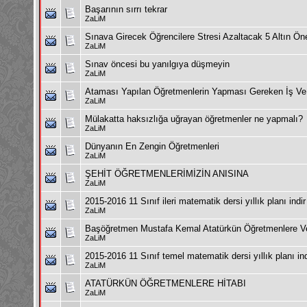
Başarının sırrı tekrar
ZaLiM
Sınava Girecek Öğrencilere Stresi Azaltacak 5 Altın Öne
ZaLiM
Sınav öncesi bu yanılgıya düşmeyin
ZaLiM
Ataması Yapılan Öğretmenlerin Yapması Gereken İş Ve 
ZaLiM
Mülakatta haksızlığa uğrayan öğretmenler ne yapmalı?
ZaLiM
Dünyanın En Zengin Öğretmenleri
ZaLiM
ŞEHİT ÖĞRETMENLERİMİZİN ANISINA
ZaLiM
2015-2016 11 Sınıf ileri matematik dersi yıllık planı indir
ZaLiM
Başöğretmen Mustafa Kemal Atatürkün Öğretmenlere Ve
ZaLiM
2015-2016 11 Sınıf temel matematik dersi yıllık planı ind
ZaLiM
ATATÜRKÜN ÖĞRETMENLERE HİTABI
ZaLiM