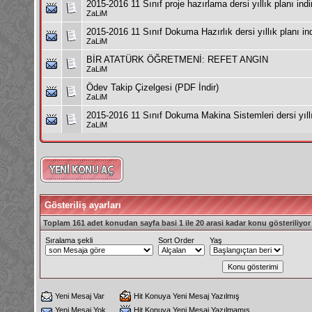
2015-2016 11 Sınıf proje hazırlama dersi yıllık planı indi
ZaLiM
2015-2016 11 Sınıf Dokuma Hazırlık dersi yıllık planı ind
ZaLiM
BİR ATATÜRK ÖĞRETMENİ: REFET ANGIN
ZaLiM
Ödev Takip Çizelgesi (PDF İndir)
ZaLiM
2015-2016 11 Sınıf Dokuma Makina Sistemleri dersi yıllık
ZaLiM
Gösteriliş ayarları
Toplam 161 adet konudan sayfa basi 1 ile 20 arasi kadar konu gösteriliyor
Sıralama şekli
Sort Order
Yaş
Yeni Mesaj Var
Hit Konuya Yeni Mesaj Yazılmış
Yeni Mesaj Yok
Hit Konuya Yeni Mesaj Yazılmamış