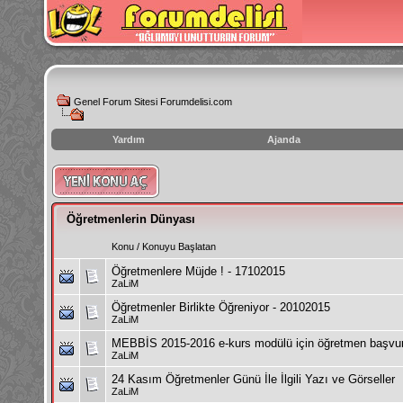
Genel Forum Sitesi Forumdelisi.com
Yardım
Ajanda
instagram
izlenme
hilesi
Öğretmenlerin Dünyası
Konu
/
Konuyu Başlatan
Öğretmenlere Müjde ! - 17102015
ZaLiM
Öğretmenler Birlikte Öğreniyor - 20102015
ZaLiM
MEBBİS 2015-2016 e-kurs modülü için öğretmen başvur
ZaLiM
24 Kasım Öğretmenler Günü İle İlgili Yazı ve Görseller
ZaLiM