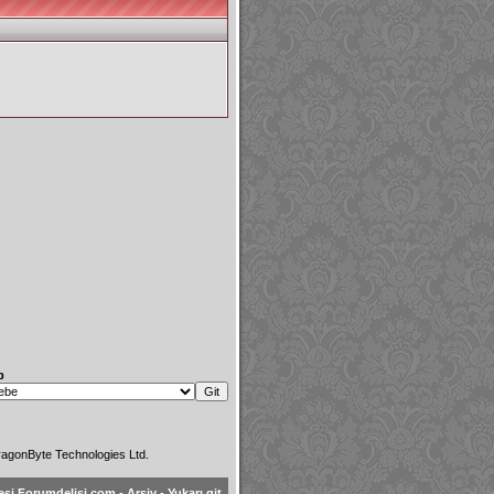
p
agonByte Technologies Ltd.
esi Forumdelisi.com
-
Arşiv
-
Yukarı git