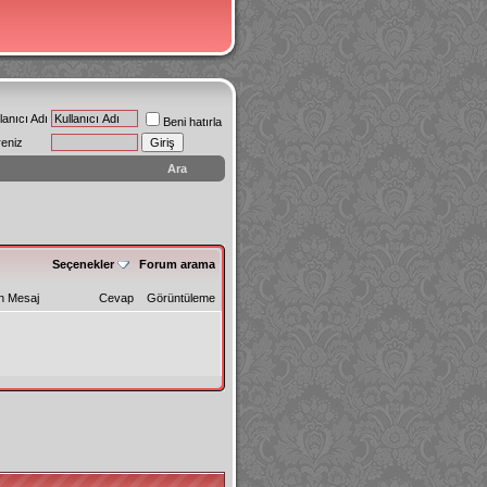
lanıcı Adı
Beni hatırla
reniz
Ara
Seçenekler
Forum arama
n Mesaj
Cevap
Görüntüleme