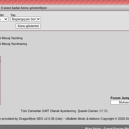
 0 arasi kadar konu gösteriliyor
der
Yaş
i Mesaj Yazılmış
ni Mesaj Yazılmamış
Forum Jum
Tüm Zamanlar GMT Olarak Ayarlanmış. Şuanki Zaman:
07:25
.
n provided by
DragonByte SEO v2.0.36 (Lite)
-
vBulletin Mods & Addons
Copyright © 2026 Dr
Bize Yazin
-
Genel Forum Sit