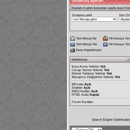
Gösteriliş ayarları
Toplam 0 adet konudan sayfa basi 0 ile
Sıralama şekli
Sort Or
Yeni Mesaj Var
Hit Konuya Yen
Yeni Mesaj Yok
Hit Konuya Ye
Konu Kapatılmıştır
Yetkileriniz
Konu Acma Yetkiniz
Yok
Cevap Yazma Yetkiniz
Yok
Eklenti Yükleme Yetkiniz
Yok
Mesajınızı Değiştirme Yetkiniz
Yok
BB kodu
Açık
Smileler
Açık
[IMG]
Kodları
Açık
HTML-Kodu
Kapalı
Forum Kuralları
Search Engine Optimisatio