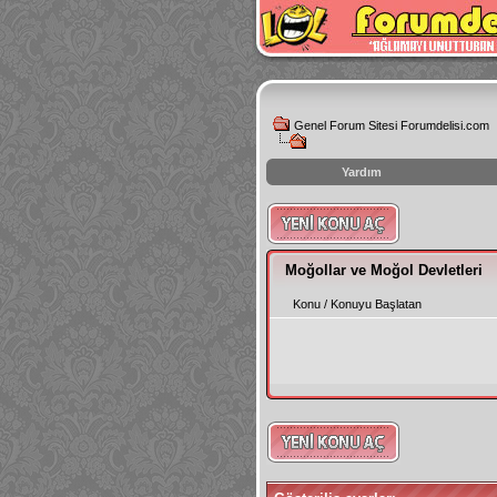
Genel Forum Sitesi Forumdelisi.com
Yardım
instagram
izlenme
hilesi
Moğollar ve Moğol Devletleri
Konu
/
Konuyu Başlatan