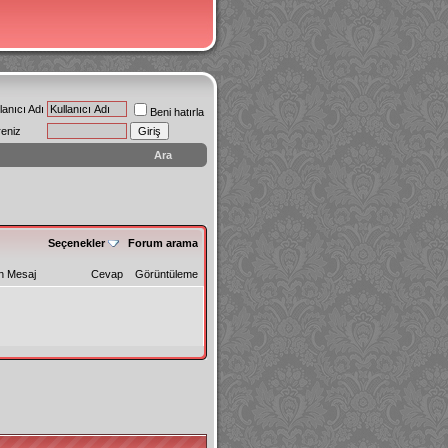
lanıcı Adı
Beni hatırla
reniz
Ara
Seçenekler
Forum arama
n Mesaj
Cevap
Görüntüleme