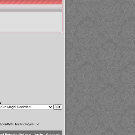
p
agonByte Technologies Ltd.
esi Forumdelisi.com
-
Arşiv
-
Yukarı git