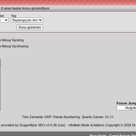
 0 arasi kadar konu gösteriliyor
der
Yaş
i Mesaj Yazılmış
ni Mesaj Yazılmamış
Forum Jum
Tüm Zamanlar GMT Olarak Ayarlanmış. Şuanki Zaman:
06:24
.
n provided by
DragonByte SEO v2.0.36 (Lite)
-
vBulletin Mods & Addons
Copyright © 2026 Dr
Bize Yazin
-
Genel Forum Sit