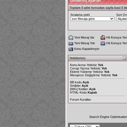
Gösteriliş ayarları
Toplam 0 adet konudan sayfa basi 0 ile
Sıralama şekli
Sort Or
Yeni Mesaj Var
Hit Konuya Yen
Yeni Mesaj Yok
Hit Konuya Ye
Konu Kapatılmıştır
Yetkileriniz
Konu Acma Yetkiniz
Yok
Cevap Yazma Yetkiniz
Yok
Eklenti Yükleme Yetkiniz
Yok
Mesajınızı Değiştirme Yetkiniz
Yok
BB kodu
Açık
Smileler
Açık
[IMG]
Kodları
Açık
HTML-Kodu
Kapalı
Forum Kuralları
Search Engine Optimisatio