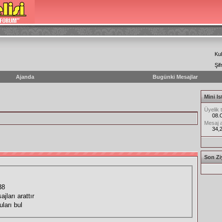
Kul
Şif
Ajanda
Bugünki Mesajlar
Mini Is
Üyelik t
08.
Mesaj a
34,
Son Ziy
38
jları arattır
ları bul