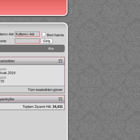
lanıcı Adı
Beni hatırla
reniz
Ara
tatistikler
arihi
Ocak.2019
deti
270
Tüm istatistikleri göster
aretçiler
Toplam Ziyaret Hiti:
34,431