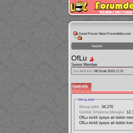
Genel Forum Sitesi Forumdelisi.com
Yardım
instagram
OfLu
izlenme
Senior Member
hilesi
Son Aktivitesi:
08.Ocak.2019
12:30
İstatistik
Mesaj adeti
Mesaj adeti:
34,270
Günlük Ortalama Mesajlar:
12.
OfLu nickli üyeye ait bütün mesa
OfLu nickli üyeye ait bütün konu