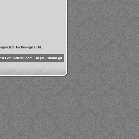
agonByte Technologies Ltd.
esi Forumdelisi.com
-
Arşiv
-
Yukarı git