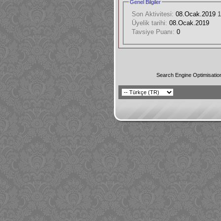
Genel Bilgiler
Son Aktivitesi:
08.Ocak.2019
1
Üyelik tarihi:
08.Ocak.2019
Tavsiye Puanı:
0
Search Engine Optimisatio