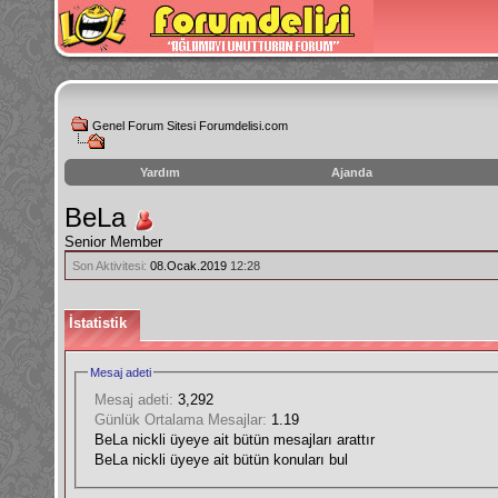
Genel Forum Sitesi Forumdelisi.com
Yardım
Ajanda
instagram
BeLa
izlenme
Senior Member
hilesi
Son Aktivitesi:
08.Ocak.2019
12:28
İstatistik
Mesaj adeti
Mesaj adeti:
3,292
Günlük Ortalama Mesajlar:
1.19
BeLa nickli üyeye ait bütün mesajları arattır
BeLa nickli üyeye ait bütün konuları bul