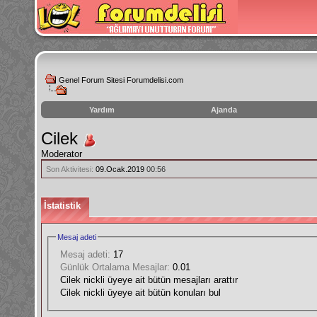
Genel Forum Sitesi Forumdelisi.com
Yardım
Ajanda
instagram
Cilek
izlenme
Moderator
hilesi
Son Aktivitesi:
09.Ocak.2019
00:56
İstatistik
Mesaj adeti
Mesaj adeti:
17
Günlük Ortalama Mesajlar:
0.01
Cilek nickli üyeye ait bütün mesajları arattır
Cilek nickli üyeye ait bütün konuları bul