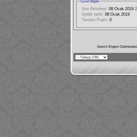
Genel Bilgiler
Son Aktivitesi:
08.Ocak.2019
2
Üyelik tarihi:
08.Ocak.2019
Tavsiye Puanı:
0
Search Engine Optimisatio