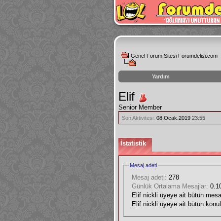
Genel Forum Sitesi Forumdelisi.com
Yardım
instagram
Elif
izlenme
Senior Member
hilesi
Son Aktivitesi:
08.Ocak.2019
23:55
İstatistik
Mesaj adeti
Mesaj adeti:
278
Günlük Ortalama Mesajlar:
0.1
Elif nickli üyeye ait bütün mesaj
Elif nickli üyeye ait bütün konul