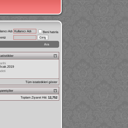
lanıcı Adı
Beni hatırla
reniz
Ara
tatistikler
arihi
Ocak.2019
deti
Tüm istatistikleri göster
aretçiler
Toplam Ziyaret Hiti:
12,752