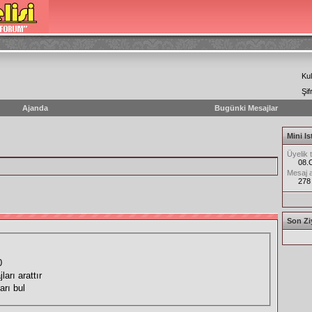
Kul
Şif
Ajanda
Bugünki Mesajlar
Mini Is
Üyelik t
08.
Mesaj a
278
Son Ziy
0
ları arattır
arı bul