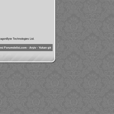
agonByte Technologies Ltd.
esi Forumdelisi.com
-
Arşiv
-
Yukarı git