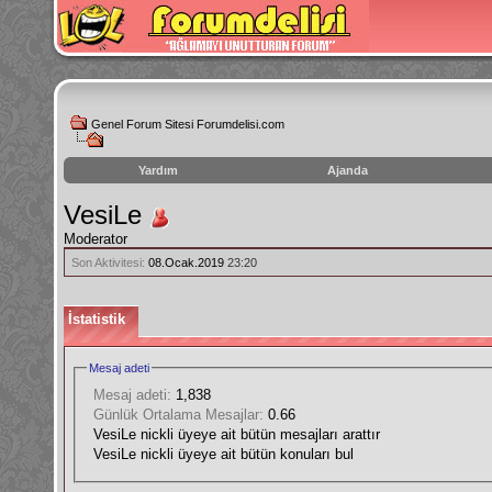
Genel Forum Sitesi Forumdelisi.com
Yardım
Ajanda
instagram
VesiLe
izlenme
Moderator
hilesi
Son Aktivitesi:
08.Ocak.2019
23:20
İstatistik
Mesaj adeti
Mesaj adeti:
1,838
Günlük Ortalama Mesajlar:
0.66
VesiLe nickli üyeye ait bütün mesajları arattır
VesiLe nickli üyeye ait bütün konuları bul