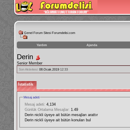
Genel Forum Sitesi Forumdelisi.com
Yardım
Ajanda
instagram
Derin
izlenme
Senior Member
hilesi
Son Aktivitesi:
08.Ocak.2019
12:33
İstatistik
Mesaj adeti
Mesaj adeti:
4,134
Günlük Ortalama Mesajlar:
1.49
Derin nickli üyeye ait bütün mesajları arattır
Derin nickli üyeye ait bütün konuları bul