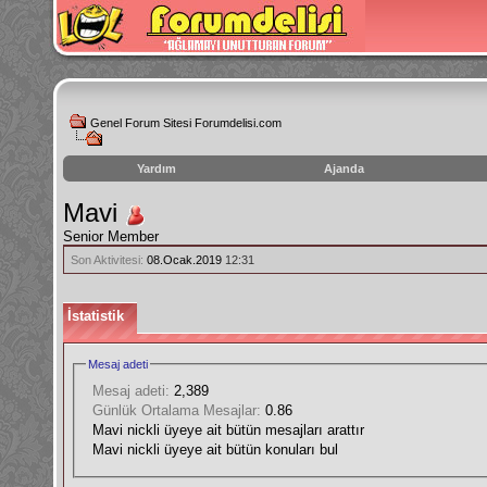
Genel Forum Sitesi Forumdelisi.com
Yardım
Ajanda
instagram
Mavi
izlenme
Senior Member
hilesi
Son Aktivitesi:
08.Ocak.2019
12:31
İstatistik
Mesaj adeti
Mesaj adeti:
2,389
Günlük Ortalama Mesajlar:
0.86
Mavi nickli üyeye ait bütün mesajları arattır
Mavi nickli üyeye ait bütün konuları bul