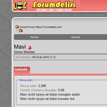
Genel Forum Sitesi Forumdelisi.com
Yardım
Ajanda
instagram
Mavi
izlenme
Senior Member
hilesi
Son Aktivitesi:
08.Ocak.2019
12:31
İstatistik
Mesaj adeti
Mesaj adeti:
2,389
Günlük Ortalama Mesajlar:
0.86
Mavi nickli üyeye ait bütün mesajları arattır
Mavi nickli üyeye ait bütün konuları bul