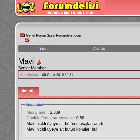
Genel Forum Sitesi Forumdelisi.com
Yardım
Ajanda
instagram
Mavi
izlenme
Senior Member
hilesi
Son Aktivitesi:
08.Ocak.2019
12:31
İstatistik
Mesaj adeti
Mesaj adeti:
2,389
Günlük Ortalama Mesajlar:
0.86
Mavi nickli üyeye ait bütün mesajları arattır
Mavi nickli üyeye ait bütün konuları bul