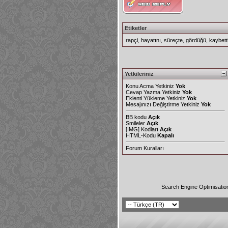
Etiketler
rapçi
,
hayatını
,
süreçte
,
gördüğü
,
kaybett
Yetkileriniz
Konu Acma Yetkiniz
Yok
Cevap Yazma Yetkiniz
Yok
Eklenti Yükleme Yetkiniz
Yok
Mesajınızı Değiştirme Yetkiniz
Yok
BB kodu
Açık
Smileler
Açık
[IMG]
Kodları
Açık
HTML-Kodu
Kapalı
Forum Kuralları
Search Engine Optimisatio