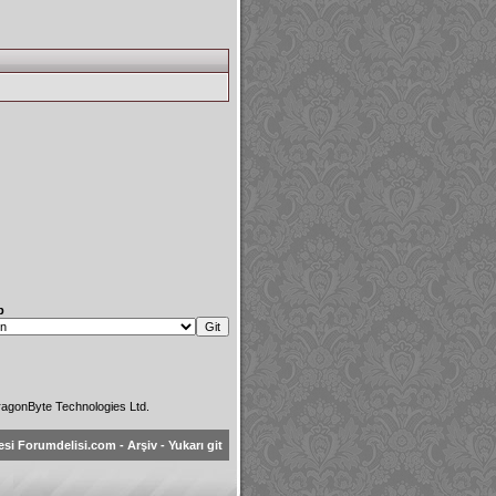
p
agonByte Technologies Ltd.
esi Forumdelisi.com
-
Arşiv
-
Yukarı git