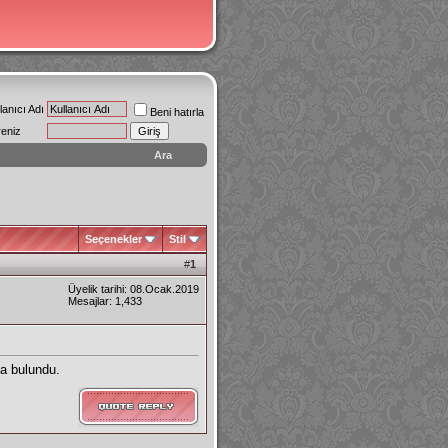
lanıcı Adı
Beni hatırla
reniz
Ara
Seçenekler
Stil
#
1
Üyelik tarihi: 08.Ocak.2019
Mesajlar: 1,433
da bulundu.