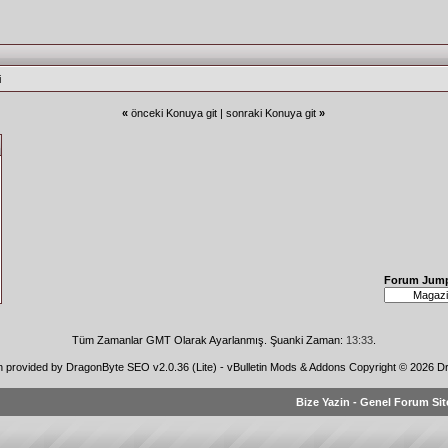
i
«
önceki Konuya git
|
sonraki Konuya git
»
Forum Jum
Tüm Zamanlar GMT Olarak Ayarlanmış. Şuanki Zaman:
13:33
.
n provided by
DragonByte SEO v2.0.36 (Lite)
-
vBulletin Mods & Addons
Copyright © 2026 Dr
Bize Yazin
-
Genel Forum Sit