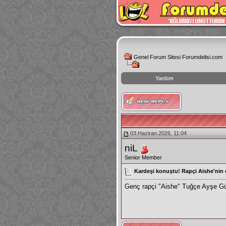
Genel Forum Sitesi Forumdelisi.com
Yardım
instagram
izlenme
hilesi
03.Haziran.2026, 11:04
niL
Senior Member
Kardeşi konuştu! Rapçi Aishe'nin
Genç rapçi "Aishe" Tuğçe Ayşe Güle