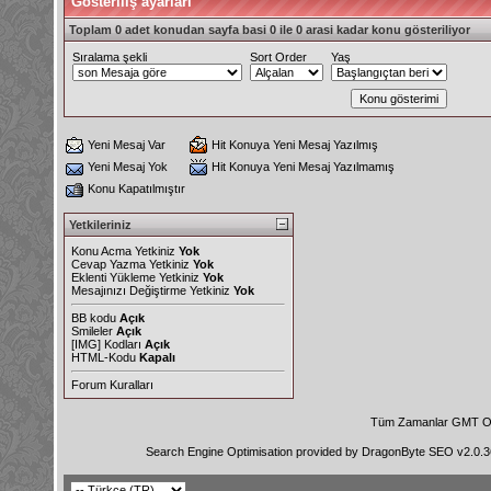
Gösteriliş ayarları
Toplam 0 adet konudan sayfa basi 0 ile 0 arasi kadar konu gösteriliyor
Sıralama şekli
Sort Order
Yaş
Yeni Mesaj Var
Hit Konuya Yeni Mesaj Yazılmış
Yeni Mesaj Yok
Hit Konuya Yeni Mesaj Yazılmamış
Konu Kapatılmıştır
Yetkileriniz
Konu Acma Yetkiniz
Yok
Cevap Yazma Yetkiniz
Yok
Eklenti Yükleme Yetkiniz
Yok
Mesajınızı Değiştirme Yetkiniz
Yok
BB kodu
Açık
Smileler
Açık
[IMG]
Kodları
Açık
HTML-Kodu
Kapalı
Forum Kuralları
Tüm Zamanlar GMT Ol
Search Engine Optimisation provided by
DragonByte SEO v2.0.36