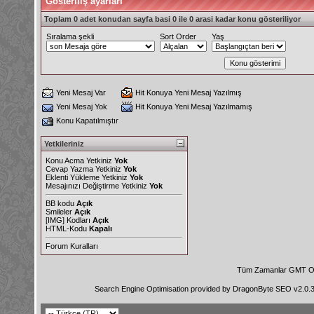
Gösteriliş ayarları
Toplam 0 adet konudan sayfa basi 0 ile 0 arasi kadar konu gösteriliyor
Sıralama şekli
Sort Order
Yaş
Yeni Mesaj Var
Hit Konuya Yeni Mesaj Yazılmış
Yeni Mesaj Yok
Hit Konuya Yeni Mesaj Yazılmamış
Konu Kapatılmıştır
Yetkileriniz
Konu Acma Yetkiniz
Yok
Cevap Yazma Yetkiniz
Yok
Eklenti Yükleme Yetkiniz
Yok
Mesajınızı Değiştirme Yetkiniz
Yok
BB kodu
Açık
Smileler
Açık
[IMG]
Kodları
Açık
HTML-Kodu
Kapalı
Forum Kuralları
Tüm Zamanlar GMT Ol
Search Engine Optimisation provided by
DragonByte SEO v2.0.36