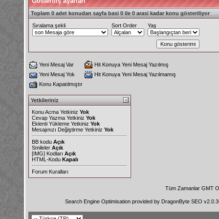
Gösteriliş ayarları
Toplam 0 adet konudan sayfa basi 0 ile 0 arasi kadar konu gösteriliyor
Sıralama şekli
Sort Order
Yaş
Yeni Mesaj Var
Hit Konuya Yeni Mesaj Yazılmış
Yeni Mesaj Yok
Hit Konuya Yeni Mesaj Yazılmamış
Konu Kapatılmıştır
Yetkileriniz
Konu Acma Yetkiniz
Yok
Cevap Yazma Yetkiniz
Yok
Eklenti Yükleme Yetkiniz
Yok
Mesajınızı Değiştirme Yetkiniz
Yok
BB kodu
Açık
Smileler
Açık
[IMG]
Kodları
Açık
HTML-Kodu
Kapalı
Forum Kuralları
Tüm Zamanlar GMT Ol
Search Engine Optimisation provided by
DragonByte SEO v2.0.36