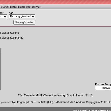
 0 arasi kadar konu gösteriliyor
der
Yaş
i Mesaj Yazılmış
ni Mesaj Yazılmamış
Forum Jum
Tüm Zamanlar GMT Olarak Ayarlanmış. Şuanki Zaman:
21:18
.
n provided by
DragonByte SEO v2.0.36 (Lite)
-
vBulletin Mods & Addons
Copyright © 2026 Dr
Bize Yazin
-
Genel Forum Sit