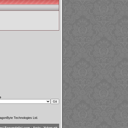
p
agonByte Technologies Ltd.
esi Forumdelisi.com
-
Arşiv
-
Yukarı git