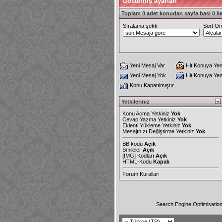
Gösteriliş ayarları
Toplam 0 adet konudan sayfa basi 0 ile
Sıralama şekli
Sort Or
Yeni Mesaj Var
Hit Konuya Yen
Yeni Mesaj Yok
Hit Konuya Ye
Konu Kapatılmıştır
Yetkileriniz
Konu Acma Yetkiniz
Yok
Cevap Yazma Yetkiniz
Yok
Eklenti Yükleme Yetkiniz
Yok
Mesajınızı Değiştirme Yetkiniz
Yok
BB kodu
Açık
Smileler
Açık
[IMG]
Kodları
Açık
HTML-Kodu
Kapalı
Forum Kuralları
Search Engine Optimisatio