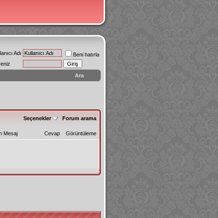
lanıcı Adı
Beni hatırla
reniz
Ara
Seçenekler
Forum arama
n Mesaj
Cevap
Görüntüleme