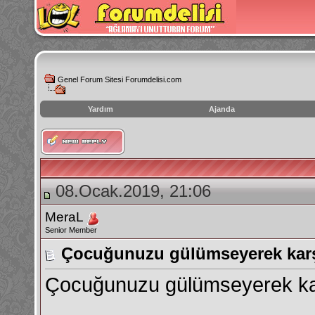
Genel Forum Sitesi Forumdelisi.com
Yardım
Ajanda
instagram
izlenme
hilesi
08.Ocak.2019, 21:06
MeraL
Senior Member
Çocuğunuzu gülümseyerek karş
Çocuğunuzu gülümseyerek ka