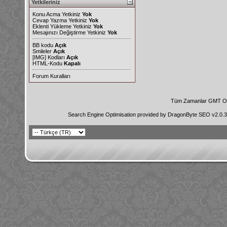
Yetkileriniz
Konu Acma Yetkiniz
Yok
Cevap Yazma Yetkiniz
Yok
Eklenti Yükleme Yetkiniz
Yok
Mesajınızı Değiştirme Yetkiniz
Yok
BB kodu
Açık
Smileler
Açık
[IMG]
Kodları
Açık
HTML-Kodu
Kapalı
Forum Kuralları
Tüm Zamanlar GMT Ol
Search Engine Optimisation provided by
DragonByte SEO v2.0.36