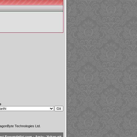
p
agonByte Technologies Ltd.
esi Forumdelisi.com
-
Arşiv
-
Yukarı git