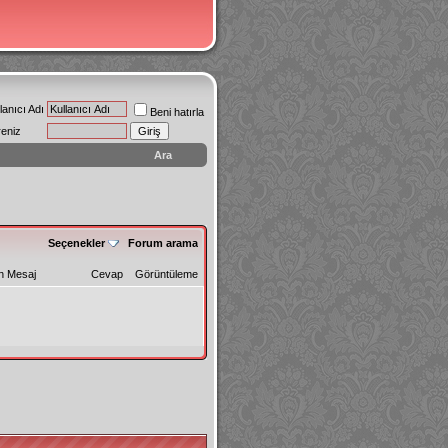
lanıcı Adı
Beni hatırla
reniz
Ara
Seçenekler
Forum arama
n Mesaj
Cevap
Görüntüleme