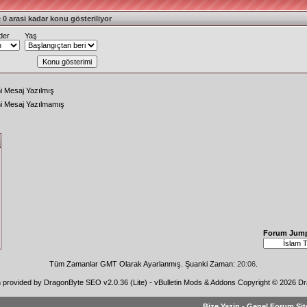
 0 arasi kadar konu gösteriliyor
der
Yaş
i Mesaj Yazılmış
ni Mesaj Yazılmamış
Forum Jum
Tüm Zamanlar GMT Olarak Ayarlanmış. Şuanki Zaman:
20:06
.
n provided by
DragonByte SEO v2.0.36 (Lite)
-
vBulletin Mods & Addons
Copyright © 2026 Dr
Bize Yazin
-
Genel Forum Sit