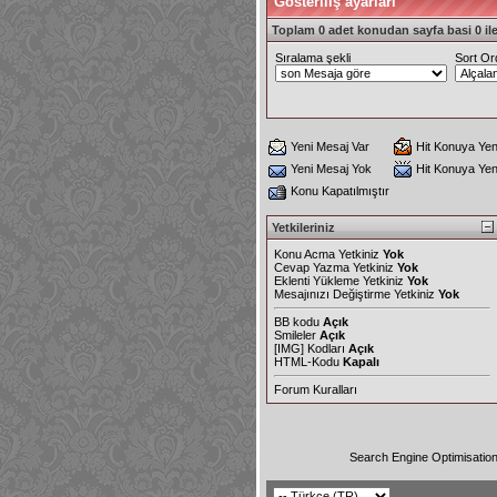
Gösteriliş ayarları
Toplam 0 adet konudan sayfa basi 0 ile
Sıralama şekli
Sort Or
Yeni Mesaj Var
Hit Konuya Yen
Yeni Mesaj Yok
Hit Konuya Ye
Konu Kapatılmıştır
Yetkileriniz
Konu Acma Yetkiniz
Yok
Cevap Yazma Yetkiniz
Yok
Eklenti Yükleme Yetkiniz
Yok
Mesajınızı Değiştirme Yetkiniz
Yok
BB kodu
Açık
Smileler
Açık
[IMG]
Kodları
Açık
HTML-Kodu
Kapalı
Forum Kuralları
Search Engine Optimisatio