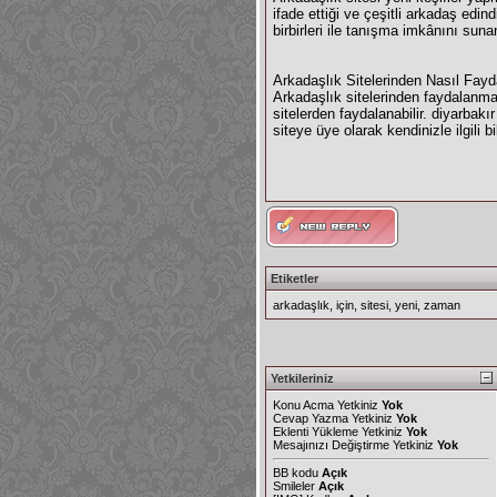
ifade ettiği ve çeşitli arkadaş edin
birbirleri ile tanışma imkânını sun
Arkadaşlık Sitelerinden Nasıl Fayda
Arkadaşlık sitelerinden faydalanma
sitelerden faydalanabilir. diyarbak
siteye üye olarak kendinizle ilgili bi
Etiketler
arkadaşlık
,
için
,
sitesi
,
yeni
,
zaman
Yetkileriniz
Konu Acma Yetkiniz
Yok
Cevap Yazma Yetkiniz
Yok
Eklenti Yükleme Yetkiniz
Yok
Mesajınızı Değiştirme Yetkiniz
Yok
BB kodu
Açık
Smileler
Açık