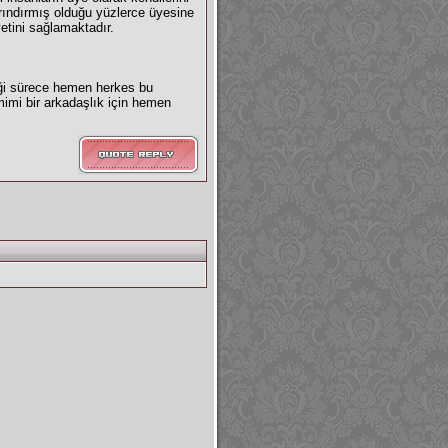
barındırmış olduğu yüzlerce üyesine
yetini sağlamaktadır.
iği sürece hemen herkes bu
mimi bir arkadaşlık için hemen