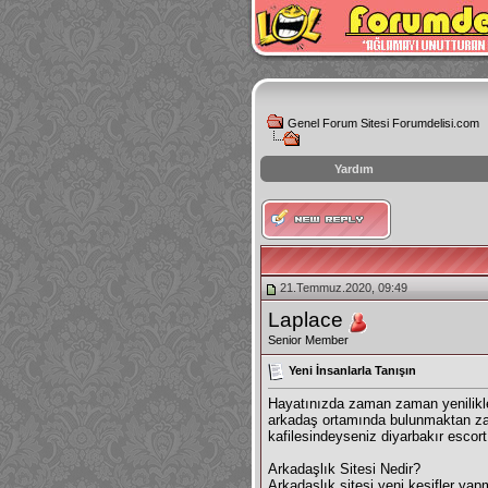
Genel Forum Sitesi Forumdelisi.com
Yardım
instagram
izlenme
hilesi
21.Temmuz.2020, 09:49
Laplace
Senior Member
Yeni İnsanlarla Tanışın
Hayatınızda zaman zaman yenilikler
arkadaş ortamında bulunmaktan zama
kafilesindeyseniz
diyarbakır escort
Arkadaşlık Sitesi Nedir?
Arkadaşlık sitesi yeni keşifler yap