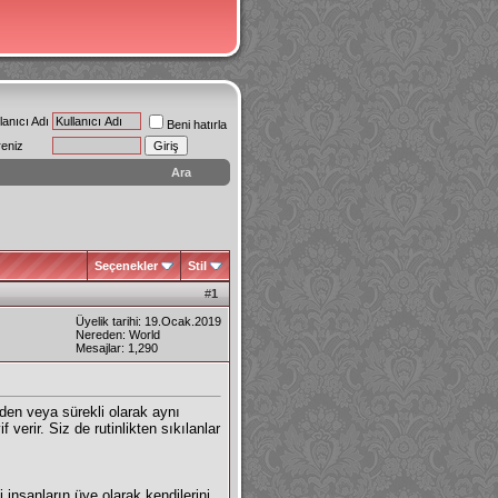
lanıcı Adı
Beni hatırla
reniz
Ara
Seçenekler
Stil
#
1
Üyelik tarihi: 19.Ocak.2019
Nereden: World
Mesajlar: 1,290
den veya sürekli olarak aynı
rir. Siz de rutinlikten sıkılanlar
 insanların üye olarak kendilerini