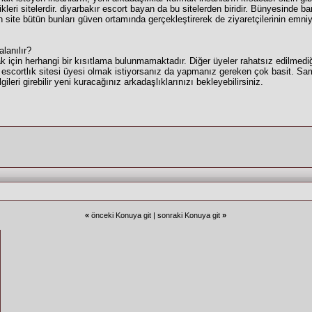
dikleri sitelerdir. diyarbakır escort bayan da bu sitelerden biridir. Bünyesinde 
an site bütün bunları güven ortamında gerçekleştirerek de ziyaretçilerinin emni
lanılır?
k için herhangi bir kısıtlama bulunmamaktadır. Diğer üyeler rahatsız edilmed
ır escortlık sitesi üyesi olmak istiyorsanız da yapmanız gereken çok basit. Sa
lgileri girebilir yeni kuracağınız arkadaşlıklarınızı bekleyebilirsiniz.
«
önceki Konuya git
|
sonraki Konuya git
»