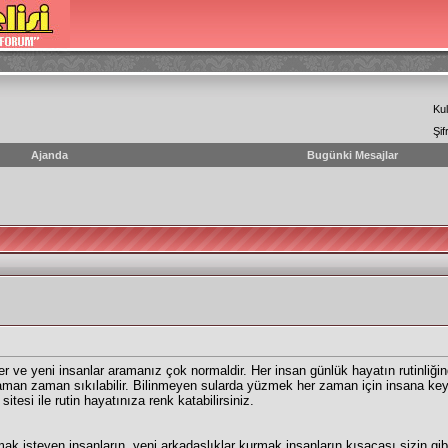
Kul
Şif
Ajanda
Bugünki Mesajlar
 ve yeni insanlar aramanız çok normaldir. Her insan günlük hayatın rutinliğin
n zaman sıkılabilir. Bilinmeyen sularda yüzmek her zaman için insana keyif ve
sitesi ile rutin hayatınıza renk katabilirsiniz.
mak isteyen insanların, yeni arkadaşlıklar kurmak insanların kısacası sizin gibi