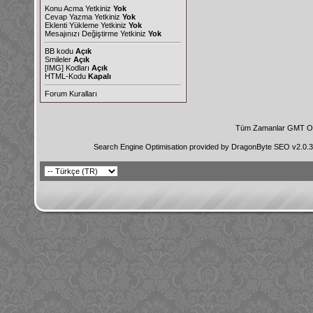
Konu Acma Yetkiniz
Yok
Cevap Yazma Yetkiniz
Yok
Eklenti Yükleme Yetkiniz
Yok
Mesajınızı Değiştirme Yetkiniz
Yok
BB kodu
Açık
Smileler
Açık
[IMG]
Kodları
Açık
HTML-Kodu
Kapalı
Forum Kuralları
Tüm Zamanlar GMT Ol
Search Engine Optimisation provided by
DragonByte SEO v2.0.36