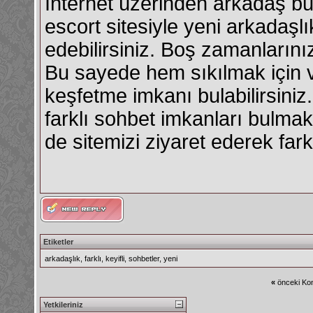
İnternet üzerinden arkadaş 
escort
sitesiyle yeni arkadaşlık
edebilirsiniz. Boş zamanlarınızı
Bu sayede hem sıkılmak için v
keşfetme imkanı bulabilirsiniz
farklı sohbet imkanları bulmak
de sitemizi ziyaret ederek fark
Etiketler
arkadaşlık
,
farklı
,
keyifli
,
sohbetler
,
yeni
«
önceki Kon
Yetkileriniz