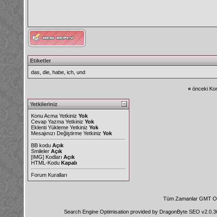
Etiketler
das
,
die
,
habe
,
ich
,
und
«
önceki Kon
Yetkileriniz
Konu Acma Yetkiniz
Yok
Cevap Yazma Yetkiniz
Yok
Eklenti Yükleme Yetkiniz
Yok
Mesajınızı Değiştirme Yetkiniz
Yok
BB kodu
Açık
Smileler
Açık
[IMG]
Kodları
Açık
HTML-Kodu
Kapalı
Forum Kuralları
Tüm Zamanlar GMT Ol
Search Engine Optimisation provided by
DragonByte SEO v2.0.36