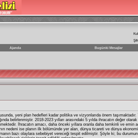
Kul
Şif
Ajanda
Bugünki Mesajlar
usunda, yeni plan hedefleri kadar politika ve vizyonlarıda önem taşımaktadır. T
lığında belirlenmiştir. 2018-2023 yılları arasındaki 5 yılda ihracatın değer olara
ektedir. İhracatın amacı, daha önceki yıllara oranla daha temkinli ve emin ad
ın nedeni ise planın ilk bölümünde yer alan, dünya ticareti ve dünya ekonomis
anın bazı olaylara sebebiyet vereceği tespit edilmiştir. Şöyle ki; bu durumun 