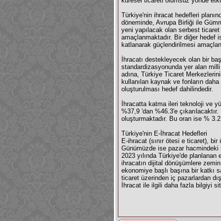
küresel ticareti olumsuz yönde etkil
Türkiye'nin ihracat hedefleri planın
döneminde, Avrupa Birliği ile Gümr
yeni yapılacak olan serbest ticare
amaçlanmaktadır. Bir diğer hedef ise 
katlanarak güçlendirilmesi amaçlanm
İhracatı destekleyecek olan bir başk
standardizasyonunda yer alan milli
adına, Türkiye Ticaret Merkezlerin
kullanılan kaynak ve fonların daha 
oluşturulması hedef dahilindedir.
İhracatta katma ileri teknoloji ve 
%37,9 'dan %46.3'e çıkarılacaktır. B
oluşturmaktadır. Bu oran ise % 3.2
Türkiye'nin E-İhracat Hedefleri
E-ihracat
(sınır ötesi e ticaret), b
Günümüzde ise pazar hacmindeki bu 
2023 yılında Türkiye'de planlanan 
ihracatın dijital dönüşümlere zemin
ekonomiye başlı başına bir katkı sağ
ticaret üzerinden iç pazarlardan dış
İhracat ile ilgili daha fazla bilgiyi 