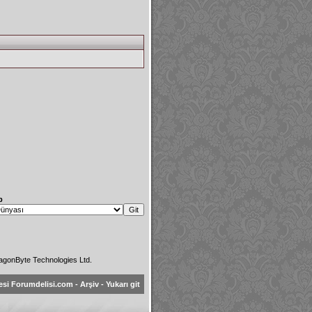
p
agonByte Technologies Ltd.
esi Forumdelisi.com
-
Arşiv
-
Yukarı git