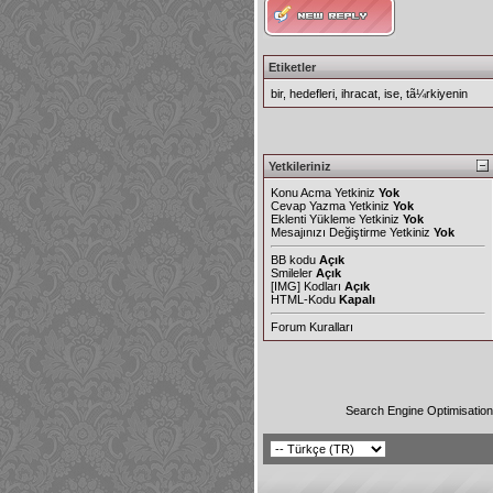
Etiketler
bir
,
hedefleri
,
ihracat
,
ise
,
tã¼rkiyenin
Yetkileriniz
Konu Acma Yetkiniz
Yok
Cevap Yazma Yetkiniz
Yok
Eklenti Yükleme Yetkiniz
Yok
Mesajınızı Değiştirme Yetkiniz
Yok
BB kodu
Açık
Smileler
Açık
[IMG]
Kodları
Açık
HTML-Kodu
Kapalı
Forum Kuralları
Search Engine Optimisatio