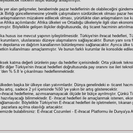
eyebilecek risklerin tespit edildiği anlaşılmıştır.
da yer alan gelişmeler, beraberinde pazar hedeflerinin de olabileceğini gündeme
ük Birliği güncellenmesine yönelik çalışmaların sürdürülecek olması pazar hede
t anlaşmalarının müzakere edilecek olması, yürürlükte olan anlaşmaların ise k
Afrika açılımlarıdır. Afrika ülkeleri ve Ortadoğu ülkeleriyle ilgili olan ekonomik
ıştır. Böylelikle gelişen ilişkiler doğrultusunda, dış ticaret hacminin artırıl
a husus ise mevcut yapının iyileştirilmesidir. Türkiye'nin ihracat hedefleri, Tü
 kurumların, uluslararası düzeye ulaşmalarını sağlayacaktır. Bunun yanı sıra 
in depolama ve dağıtım kanallarının bütünleşmesi sağlanacaktır. Ayrıca ülke t
etkin kullanılması amaçlanmıştır. Ve bunun farklı kurumlar ile konsolide edilec
yüksek katma değerli ürünlerin payı da hedefler içerisindedir. Orta yüksek tekno
ir diğer Türkiye'nin ihracat hedefleri doğrultusunda pay oranını ise ileri teknol
 'den % 5.8 'e çıkarılması hedeflenmektedir.
ir ülkeden başka bir ülkeye olan yatırımlardır. Dünya genelindeki e- ticaret hacm
artış, sadece 2 yıl içerisinde %50 'ye yakın bir artış gösterecektir.
e-ihracat hedeflerine, azımsanamayacak ölçüde bir bütçe ayrılmıştır. Çünkü Tü
 hazırlayacağı bilinmektedir. E- ihracat hedefleri ile amaçlanmak istenen, eko
lamasıdır. Böylelikle Türkiye'nin E-ihracat hedefleri ile işletmelerin, tıkanan 
 pazarlara açılma olasılığı artacaktır.
sitemizde bulabilirsiniz:
E-ihracat Cozumleri - E-ihracat Platformu ile Dunya'ya A