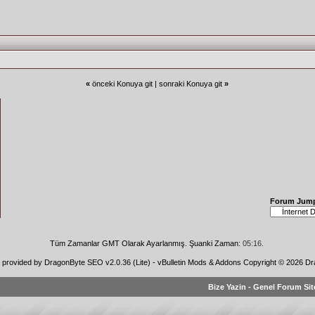
«
önceki Konuya git
|
sonraki Konuya git
»
Forum Jum
Tüm Zamanlar GMT Olarak Ayarlanmış. Şuanki Zaman:
05:16
.
n provided by
DragonByte SEO v2.0.36 (Lite)
-
vBulletin Mods & Addons
Copyright © 2026 Dr
Bize Yazin
-
Genel Forum Sit