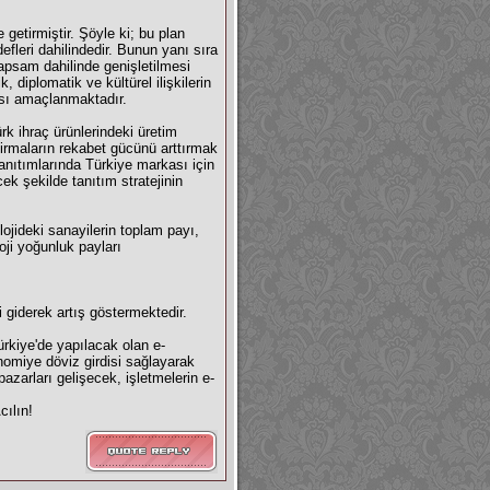
 getirmiştir. Şöyle ki; bu plan
fleri dahilindedir. Bunun yanı sıra
apsam dahilinde genişletilmesi
, diplomatik ve kültürel ilişkilerin
ması amaçlanmaktadır.
rk ihraç ürünlerindeki üretim
firmaların rekabet gücünü arttırmak
anıtımlarında Türkiye markası için
ek şekilde tanıtım stratejinin
lojideki sanayilerin toplam payı,
oji yoğunluk payları
i giderek artış göstermektedir.
rkiye'de yapılacak olan e-
nomiye döviz girdisi sağlayarak
pazarları gelişecek, işletmelerin e-
cılın!