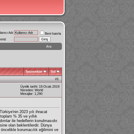
lanıcı Adı
Beni hatırla
reniz
Ara
Seçenekler
Stil
#
1
Üyelik tarihi: 19.Ocak.2019
Nereden: World
Mesajlar: 1,290
ürkiye'nin 2023 yılı ihracat
k toplam % 35 ve yıllık
ımlar ile hedeflerin konulmasıdır.
ine olan beklentilerdir. Dünya
öncelikle korumacılık eğilimini ve