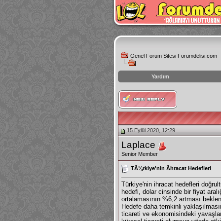
Genel Forum Sitesi Forumdelisi.com
Yardım
instagram
izlenme
hilesi
15.Eylül.2020, 12:29
Laplace
Senior Member
TÃ¼rkiye'nin Ãhracat Hedefleri
Türkiye'nin
ihracat
hedefleri doğrult
hedefi, dolar cinsinde bir fiyat ara
ortalamasının %6,2 artması beklenm
Hedefe daha temkinli yaklaşılmasın
ticareti ve ekonomisindeki yavaşlam