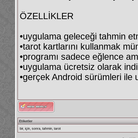
ÖZELLİKLER
•uygulama geleceği tahmin etm
•tarot kartlarını kullanmak m
•programı sadece eğlence ama
•uygulama ücretsiz olarak indiri
•gerçek Android sürümleri ile
Etiketler
bir
,
için
,
sonra
,
tahmin
,
tarot