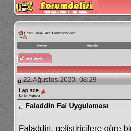
Genel Forum Sitesi Forumdelisi.com
Yardım
Ajanda
instagram
izlenme
hilesi
22.Ağustos.2020, 08:29
Laplace
Senior Member
Faladdin Fal Uygulaması
Faladdin, geliştiricilere göre b