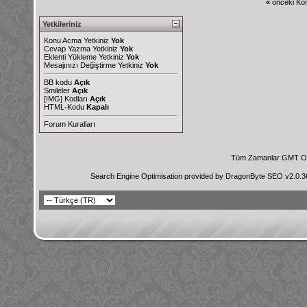
«
önceki Kon
Yetkileriniz
Konu Acma Yetkiniz
Yok
Cevap Yazma Yetkiniz
Yok
Eklenti Yükleme Yetkiniz
Yok
Mesajınızı Değiştirme Yetkiniz
Yok
BB kodu
Açık
Smileler
Açık
[IMG]
Kodları
Açık
HTML-Kodu
Kapalı
Forum Kuralları
Tüm Zamanlar GMT Ol
Search Engine Optimisation provided by
DragonByte SEO v2.0.36