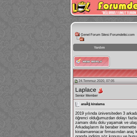
Genel Forum Sitesi Forumdelisi.com
Yardım
instagram
izlenme
hilesi
24.Temmuz.2020, 07:05
Laplace
Senior Member
araÃ§ kiralama
2019 yılında üniversiteden 3 arkad
öğrenci olduğumuzdan dolayı fazla 
zamanı dolu dolu yaşamak ve ula
Arkadaşlarım ile beraber internet
kiralamarenacar firmasından araç k
oranda indirim söz konusu ve bununl