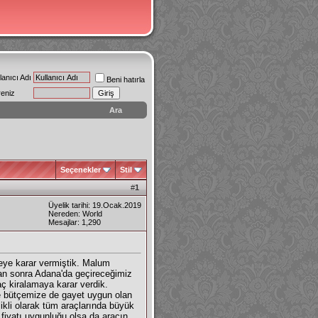
lanıcı Adı
Beni hatırla
reniz
Ara
Seçenekler
Stil
#
1
Üyelik tarihi: 19.Ocak.2019
Nereden: World
Mesajlar: 1,290
meye karar vermiştik. Malum
tan sonra Adana'da geçireceğimiz
aç kiralamaya karar verdik.
ve bütçemize de gayet uygun olan
ikli olarak tüm araçlarında büyük
 fiyatı uygunluğu olsa da aracın