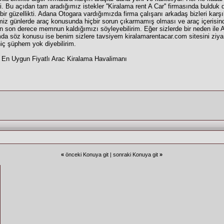
 Bu açıdan tam aradığımız istekler ''Kiralama rent A Car'' firmasında bulduk di
r güzellikti. Adana Otogara vardığımızda firma çalışanı arkadaş bizleri karşıl
ğimiz günlerde araç konusunda hiçbir sorun çıkarmamış olması ve araç içerisin
 son derece memnun kaldığımızı söyleyebilirim. Eğer sizlerde bir neden ile 
da söz konusu ise benim sizlere tavsiyem kiralamarentacar.com sitesini ziyar
hiç şüphem yok diyebilirim.
 En Uygun Fiyatlı Arac Kiralama Havalimanı
«
önceki Konuya git
|
sonraki Konuya git
»