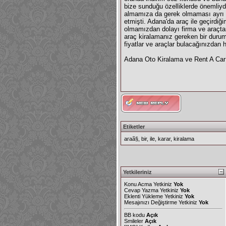
bize sunduğu özelliklerde önemliydi.
almamıza da gerek olmaması ayrı bi
etmişti. Adana'da araç ile geçirdi
olmamızdan dolayı firma ve araçtan
araç kiralamanız gereken bir durum
fiyatlar ve araçlar bulacağınızdan 
Adana Oto Kiralama ve Rent A Car
Etiketler
araã§
,
bir
,
ile
,
karar
,
kiralama
Yetkileriniz
Konu Acma Yetkiniz
Yok
Cevap Yazma Yetkiniz
Yok
Eklenti Yükleme Yetkiniz
Yok
Mesajınızı Değiştirme Yetkiniz
Yok
BB kodu
Açık
Smileler
Açık