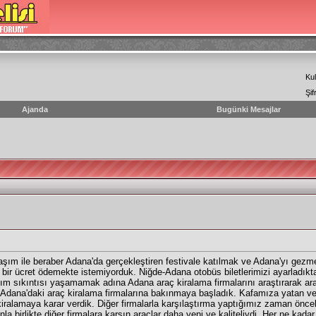
Kul
Şif
Ajanda
Bugünki Mesajlar
aşım ile beraber Adana'da gerçekleştiren festivale katılmak ve Adana'yı gez
bir ücret ödemekte istemiyorduk. Niğde-Adana otobüs biletlerimizi ayarladık
şım sıkıntısı yaşamamak adına
Adana araç kiralama
firmalarını araştırarak ar
te Adana'daki araç kiralama firmalarına bakınmaya başladık. Kafamıza yatan 
iralamaya karar verdik. Diğer firmalarla karşılaştırma yaptığımız zaman öncel
a birlikte diğer firmalara karşın araçlar daha yeni ve kaliteliydi. Her ne kadar