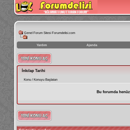
Genel Forum Sitesi Forumdelisi.com
Yardım
Ajanda
instagram
izlenme
hilesi
İnkılap Tarihi
Konu
/
Konuyu Başlatan
Bu forumda henüz