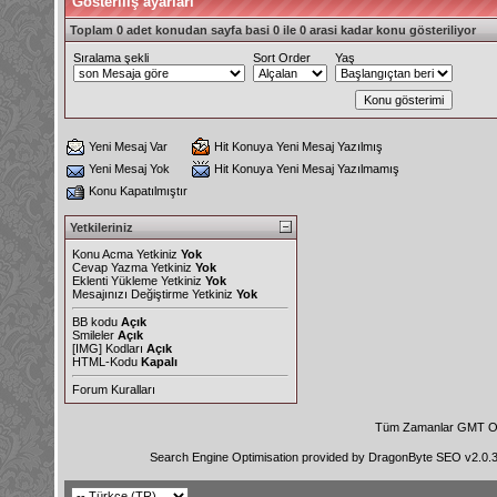
Gösteriliş ayarları
Toplam 0 adet konudan sayfa basi 0 ile 0 arasi kadar konu gösteriliyor
Sıralama şekli
Sort Order
Yaş
Yeni Mesaj Var
Hit Konuya Yeni Mesaj Yazılmış
Yeni Mesaj Yok
Hit Konuya Yeni Mesaj Yazılmamış
Konu Kapatılmıştır
Yetkileriniz
Konu Acma Yetkiniz
Yok
Cevap Yazma Yetkiniz
Yok
Eklenti Yükleme Yetkiniz
Yok
Mesajınızı Değiştirme Yetkiniz
Yok
BB kodu
Açık
Smileler
Açık
[IMG]
Kodları
Açık
HTML-Kodu
Kapalı
Forum Kuralları
Tüm Zamanlar GMT Ol
Search Engine Optimisation provided by
DragonByte SEO v2.0.36