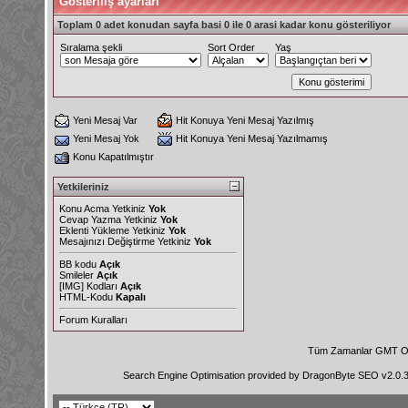
Gösteriliş ayarları
Toplam 0 adet konudan sayfa basi 0 ile 0 arasi kadar konu gösteriliyor
Sıralama şekli
Sort Order
Yaş
Yeni Mesaj Var
Hit Konuya Yeni Mesaj Yazılmış
Yeni Mesaj Yok
Hit Konuya Yeni Mesaj Yazılmamış
Konu Kapatılmıştır
Yetkileriniz
Konu Acma Yetkiniz
Yok
Cevap Yazma Yetkiniz
Yok
Eklenti Yükleme Yetkiniz
Yok
Mesajınızı Değiştirme Yetkiniz
Yok
BB kodu
Açık
Smileler
Açık
[IMG]
Kodları
Açık
HTML-Kodu
Kapalı
Forum Kuralları
Tüm Zamanlar GMT Ol
Search Engine Optimisation provided by
DragonByte SEO v2.0.36