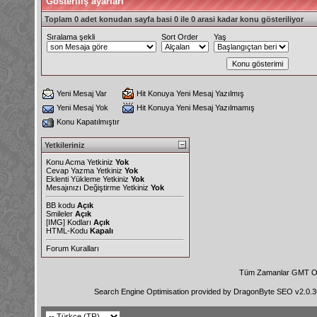
Gösteriliş ayarları
Toplam 0 adet konudan sayfa basi 0 ile 0 arasi kadar konu gösteriliyor
Sıralama şekli
Sort Order
Yaş
Yeni Mesaj Var
Hit Konuya Yeni Mesaj Yazılmış
Yeni Mesaj Yok
Hit Konuya Yeni Mesaj Yazılmamış
Konu Kapatılmıştır
Yetkileriniz
Konu Acma Yetkiniz
Yok
Cevap Yazma Yetkiniz
Yok
Eklenti Yükleme Yetkiniz
Yok
Mesajınızı Değiştirme Yetkiniz
Yok
BB kodu
Açık
Smileler
Açık
[IMG]
Kodları
Açık
HTML-Kodu
Kapalı
Forum Kuralları
Tüm Zamanlar GMT Ol
Search Engine Optimisation provided by
DragonByte SEO v2.0.36