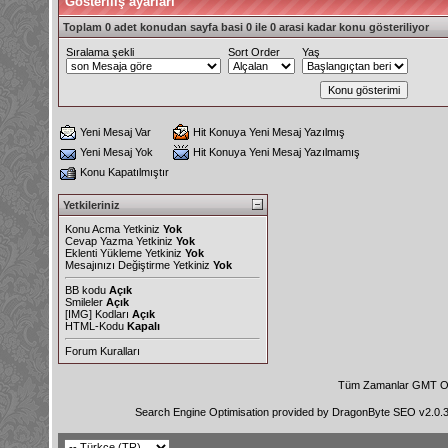
Gösteriliş ayarları
Toplam 0 adet konudan sayfa basi 0 ile 0 arasi kadar konu gösteriliyor
Sıralama şekli
Sort Order
Yaş
Yeni Mesaj Var
Hit Konuya Yeni Mesaj Yazılmış
Yeni Mesaj Yok
Hit Konuya Yeni Mesaj Yazılmamış
Konu Kapatılmıştır
Yetkileriniz
Konu Acma Yetkiniz
Yok
Cevap Yazma Yetkiniz
Yok
Eklenti Yükleme Yetkiniz
Yok
Mesajınızı Değiştirme Yetkiniz
Yok
BB kodu
Açık
Smileler
Açık
[IMG]
Kodları
Açık
HTML-Kodu
Kapalı
Forum Kuralları
Tüm Zamanlar GMT Ol
Search Engine Optimisation provided by
DragonByte SEO v2.0.36