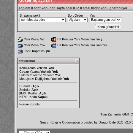
Gösteriliş ayarları
Toplam 0 adet konudan sayfa basi 0 ile 0 arasi kadar konu gösteriliyor
Sıralama şekli
Sort Order
Yaş
Yeni Mesaj Var
Hit Konuya Yeni Mesaj Yazılmış
Yeni Mesaj Yok
Hit Konuya Yeni Mesaj Yazılmamış
Konu Kapatılmıştır
Yetkileriniz
Konu Acma Yetkiniz
Yok
Cevap Yazma Yetkiniz
Yok
Eklenti Yükleme Yetkiniz
Yok
Mesajınızı Değiştirme Yetkiniz
Yok
BB kodu
Açık
Smileler
Açık
[IMG]
Kodları
Açık
HTML-Kodu
Kapalı
Forum Kuralları
Tüm Zamanlar GMT Ol
Search Engine Optimisation provided by
DragonByte SEO v2.0.36