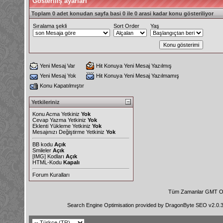
Gösteriliş ayarları
Toplam 0 adet konudan sayfa basi 0 ile 0 arasi kadar konu gösteriliyor
Sıralama şekli
Sort Order
Yaş
Yeni Mesaj Var
Hit Konuya Yeni Mesaj Yazılmış
Yeni Mesaj Yok
Hit Konuya Yeni Mesaj Yazılmamış
Konu Kapatılmıştır
Yetkileriniz
Konu Acma Yetkiniz
Yok
Cevap Yazma Yetkiniz
Yok
Eklenti Yükleme Yetkiniz
Yok
Mesajınızı Değiştirme Yetkiniz
Yok
BB kodu
Açık
Smileler
Açık
[IMG]
Kodları
Açık
HTML-Kodu
Kapalı
Forum Kuralları
Tüm Zamanlar GMT Ol
Search Engine Optimisation provided by
DragonByte SEO v2.0.36