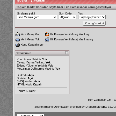
Gösteriliş ayarları
Toplam 0 adet konudan sayfa basi 0 ile 0 arasi kadar konu gösteriliyor
Sıralama şekli
Sort Order
Yaş
Yeni Mesaj Var
Hit Konuya Yeni Mesaj Yazılmış
Yeni Mesaj Yok
Hit Konuya Yeni Mesaj Yazılmamış
Konu Kapatılmıştır
Yetkileriniz
Konu Acma Yetkiniz
Yok
Cevap Yazma Yetkiniz
Yok
Eklenti Yükleme Yetkiniz
Yok
Mesajınızı Değiştirme Yetkiniz
Yok
BB kodu
Açık
Smileler
Açık
[IMG]
Kodları
Açık
HTML-Kodu
Kapalı
Forum Kuralları
Tüm Zamanlar GMT Ol
Search Engine Optimisation provided by
DragonByte SEO v2.0.36