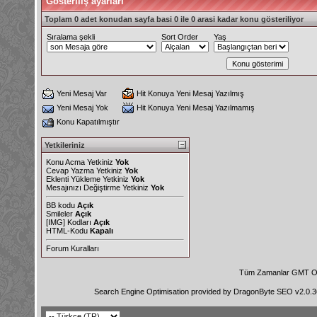
Gösteriliş ayarları
Toplam 0 adet konudan sayfa basi 0 ile 0 arasi kadar konu gösteriliyor
Sıralama şekli
Sort Order
Yaş
Yeni Mesaj Var
Hit Konuya Yeni Mesaj Yazılmış
Yeni Mesaj Yok
Hit Konuya Yeni Mesaj Yazılmamış
Konu Kapatılmıştır
Yetkileriniz
Konu Acma Yetkiniz
Yok
Cevap Yazma Yetkiniz
Yok
Eklenti Yükleme Yetkiniz
Yok
Mesajınızı Değiştirme Yetkiniz
Yok
BB kodu
Açık
Smileler
Açık
[IMG]
Kodları
Açık
HTML-Kodu
Kapalı
Forum Kuralları
Tüm Zamanlar GMT Ol
Search Engine Optimisation provided by
DragonByte SEO v2.0.36