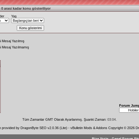
 0 arasi kadar konu gösteriliyor
der
Yaş
i Mesaj Yazılmış
ni Mesaj Yazılmamış
Forum Jum
Tüm Zamanlar GMT Olarak Ayarlanmış. Şuanki Zaman:
03:04
.
n provided by
DragonByte SEO v2.0.36 (Lite)
-
vBulletin Mods & Addons
Copyright © 2026 Dr
Bize Yazin
-
Genel Forum Sit