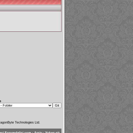
p
agonByte Technologies Ltd.
esi Forumdelisi.com
-
Arşiv
-
Yukarı git