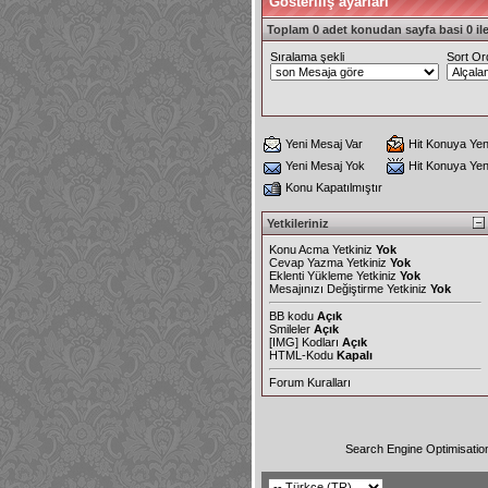
Gösteriliş ayarları
Toplam 0 adet konudan sayfa basi 0 ile
Sıralama şekli
Sort Or
Yeni Mesaj Var
Hit Konuya Yen
Yeni Mesaj Yok
Hit Konuya Ye
Konu Kapatılmıştır
Yetkileriniz
Konu Acma Yetkiniz
Yok
Cevap Yazma Yetkiniz
Yok
Eklenti Yükleme Yetkiniz
Yok
Mesajınızı Değiştirme Yetkiniz
Yok
BB kodu
Açık
Smileler
Açık
[IMG]
Kodları
Açık
HTML-Kodu
Kapalı
Forum Kuralları
Search Engine Optimisatio