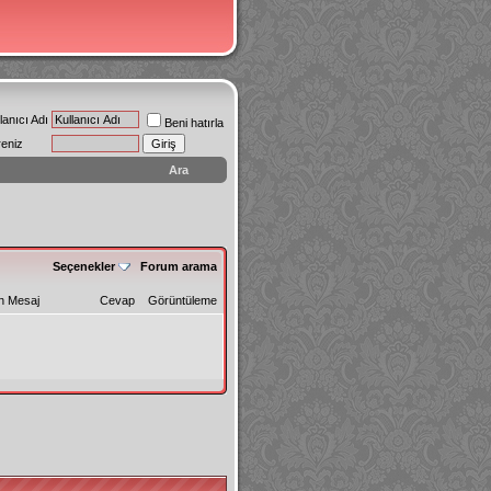
lanıcı Adı
Beni hatırla
reniz
Ara
Seçenekler
Forum arama
n Mesaj
Cevap
Görüntüleme