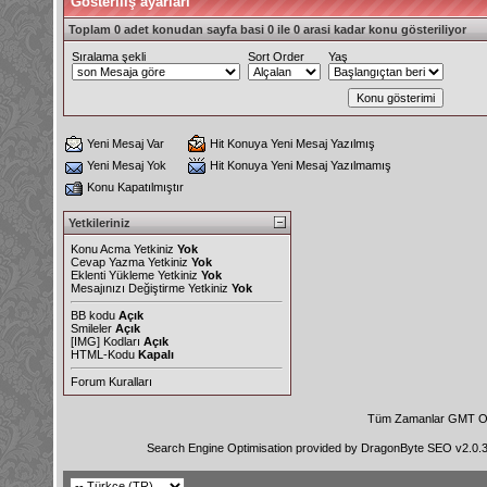
Gösteriliş ayarları
Toplam 0 adet konudan sayfa basi 0 ile 0 arasi kadar konu gösteriliyor
Sıralama şekli
Sort Order
Yaş
Yeni Mesaj Var
Hit Konuya Yeni Mesaj Yazılmış
Yeni Mesaj Yok
Hit Konuya Yeni Mesaj Yazılmamış
Konu Kapatılmıştır
Yetkileriniz
Konu Acma Yetkiniz
Yok
Cevap Yazma Yetkiniz
Yok
Eklenti Yükleme Yetkiniz
Yok
Mesajınızı Değiştirme Yetkiniz
Yok
BB kodu
Açık
Smileler
Açık
[IMG]
Kodları
Açık
HTML-Kodu
Kapalı
Forum Kuralları
Tüm Zamanlar GMT Ol
Search Engine Optimisation provided by
DragonByte SEO v2.0.36