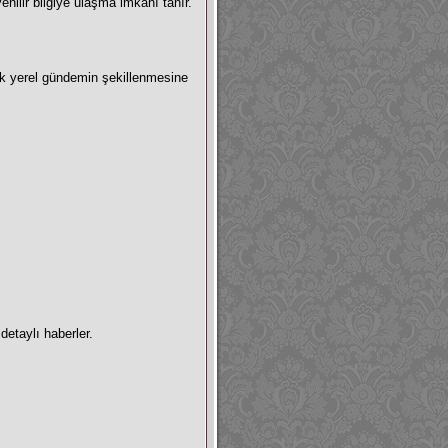
enilir bilgiye ulaşma imkanı tanır.
k yerel gündemin şekillenmesine
detaylı haberler.