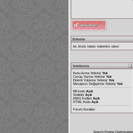
Etiketler
bir
,
ferizli
,
haber
,
haberleri
,
sitesi
Yetkileriniz
Konu Acma Yetkiniz
Yok
Cevap Yazma Yetkiniz
Yok
Eklenti Yükleme Yetkiniz
Yok
Mesajınızı Değiştirme Yetkiniz
Yok
BB kodu
Açık
Smileler
Açık
[IMG]
Kodları
Açık
HTML-Kodu
Açık
Forum Kuralları
Search Engine Optimisatio