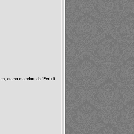
rıca, arama motorlarında "
Ferizli