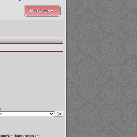
p
agonByte Technologies Ltd.