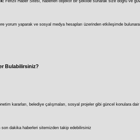
ik:
Ferizli Haber Sitesi, haberleri objektif bir şekilde sunarak size doğru ve güv
re yorum yaparak ve sosyal medya hesapları üzerinden etkileşimde bulunara
er Bulabilirsiniz?
netim kararları, belediye çalışmaları, sosyal projeler gibi güncel konulara dair 
on dakika haberleri sitemizden takip edebilirsiniz