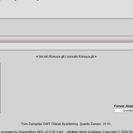
«
önceki Konuya git
|
sonraki Konuya git
»
Forum Jum
Tüm Zamanlar GMT Olarak Ayarlanmış. Şuanki Zaman:
18:45
.
n provided by
DragonByte SEO v2.0.36 (Lite)
-
vBulletin Mods & Addons
Copyright © 2026 Dr