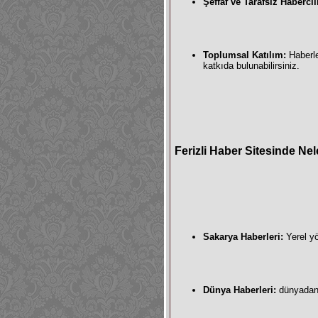
Şeffaf ve Tarafsız Habercil
Toplumsal Katılım:
Haberle
katkıda bulunabilirsiniz.
Ferizli Haber Sitesinde Nel
Sakarya Haberleri
:
Yerel yö
Dünya Haberleri
:
dünyadan s