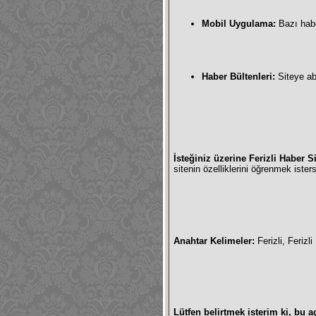
Mobil Uygulama:
Bazı habe
Haber Bültenleri:
Siteye abo
İsteğiniz üzerine Ferizli Haber Si
sitenin özelliklerini öğrenmek ister
Anahtar Kelimeler:
Ferizli, Ferizl
Lütfen belirtmek isterim ki, bu a