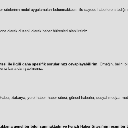
r sitelerinin mobil uygulamaları bulunmaktadır. Bu sayede haberlere istediğini
ne olarak düzenli olarak haber bültenleri alabilirsiniz.
tesi ile ilgili daha spesifik sorularınızı cevaplayabilirim.
Örneğin, belirli 
seniz bana danışabilirsiniz.
i Haber, Sakarya, yerel haber, haber sitesi, güncel haberler, sosyal medya, mo
çıklama genel bir bilgi sunmaktadır ve Ferizli Haber Sitesi'nin resmi bir t