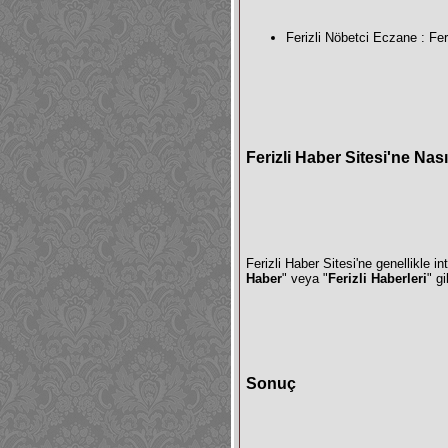
Ferizli Nöbetci Eczane
: Fer
Ferizli Haber Sitesi'ne Nası
Ferizli Haber Sitesi'ne genellikle i
Haber
" veya "
Ferizli Haberleri
" g
Sonuç