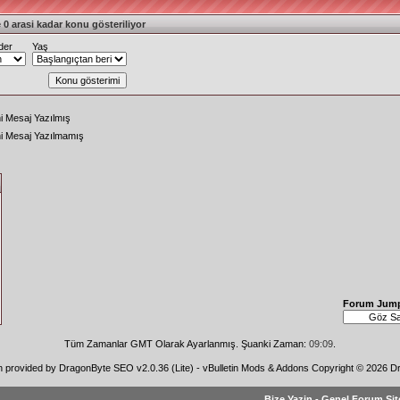
 0 arasi kadar konu gösteriliyor
der
Yaş
i Mesaj Yazılmış
ni Mesaj Yazılmamış
Forum Jum
Tüm Zamanlar GMT Olarak Ayarlanmış. Şuanki Zaman:
09:09
.
n provided by
DragonByte SEO v2.0.36 (Lite)
-
vBulletin Mods & Addons
Copyright © 2026 Dr
Bize Yazin
-
Genel Forum Sit