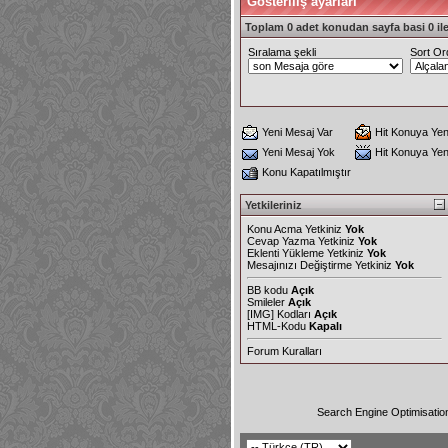
Gösteriliş ayarları
Toplam 0 adet konudan sayfa basi 0 ile
Sıralama şekli
Sort Or
Yeni Mesaj Var
Hit Konuya Yen
Yeni Mesaj Yok
Hit Konuya Ye
Konu Kapatılmıştır
Yetkileriniz
Konu Acma Yetkiniz
Yok
Cevap Yazma Yetkiniz
Yok
Eklenti Yükleme Yetkiniz
Yok
Mesajınızı Değiştirme Yetkiniz
Yok
BB kodu
Açık
Smileler
Açık
[IMG]
Kodları
Açık
HTML-Kodu
Kapalı
Forum Kuralları
Search Engine Optimisatio