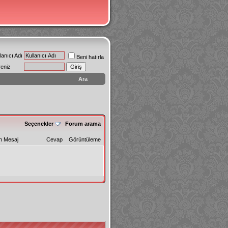
lanıcı Adı
Beni hatırla
reniz
Ara
Seçenekler
Forum arama
n Mesaj
Cevap
Görüntüleme