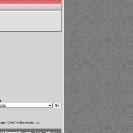
p
agonByte Technologies Ltd.
esi Forumdelisi.com
-
Arşiv
-
Yukarı git