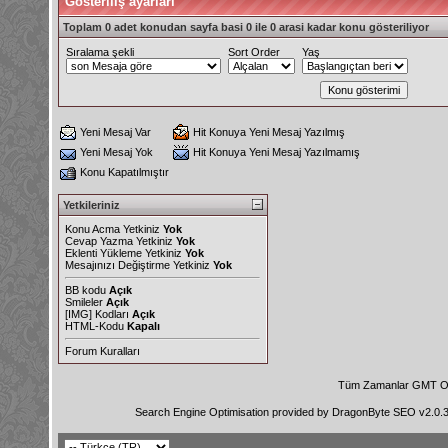
Gösteriliş ayarları
Toplam 0 adet konudan sayfa basi 0 ile 0 arasi kadar konu gösteriliyor
Sıralama şekli
Sort Order
Yaş
Yeni Mesaj Var
Hit Konuya Yeni Mesaj Yazılmış
Yeni Mesaj Yok
Hit Konuya Yeni Mesaj Yazılmamış
Konu Kapatılmıştır
Yetkileriniz
Konu Acma Yetkiniz
Yok
Cevap Yazma Yetkiniz
Yok
Eklenti Yükleme Yetkiniz
Yok
Mesajınızı Değiştirme Yetkiniz
Yok
BB kodu
Açık
Smileler
Açık
[IMG]
Kodları
Açık
HTML-Kodu
Kapalı
Forum Kuralları
Tüm Zamanlar GMT Ol
Search Engine Optimisation provided by
DragonByte SEO v2.0.36