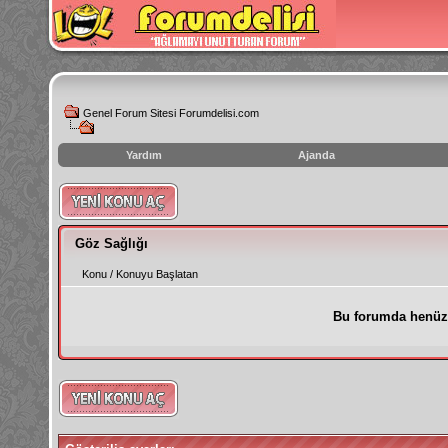
Genel Forum Sitesi Forumdelisi.com
Yardım
Ajanda
instagram
izlenme
hilesi
Göz Sağlığı
Konu
/
Konuyu Başlatan
Bu forumda henüz