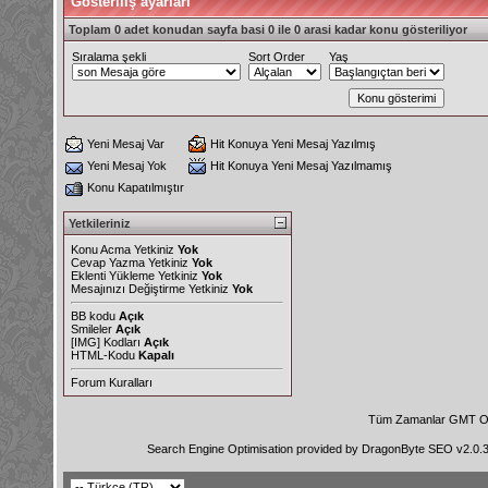
Gösteriliş ayarları
Toplam 0 adet konudan sayfa basi 0 ile 0 arasi kadar konu gösteriliyor
Sıralama şekli
Sort Order
Yaş
Yeni Mesaj Var
Hit Konuya Yeni Mesaj Yazılmış
Yeni Mesaj Yok
Hit Konuya Yeni Mesaj Yazılmamış
Konu Kapatılmıştır
Yetkileriniz
Konu Acma Yetkiniz
Yok
Cevap Yazma Yetkiniz
Yok
Eklenti Yükleme Yetkiniz
Yok
Mesajınızı Değiştirme Yetkiniz
Yok
BB kodu
Açık
Smileler
Açık
[IMG]
Kodları
Açık
HTML-Kodu
Kapalı
Forum Kuralları
Tüm Zamanlar GMT Ol
Search Engine Optimisation provided by
DragonByte SEO v2.0.36