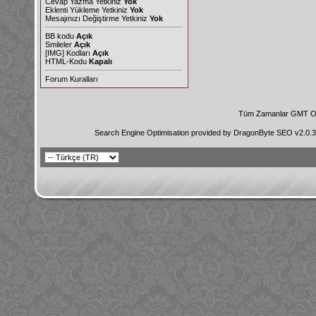
Cevap Yazma Yetkiniz
Yok
Eklenti Yükleme Yetkiniz
Yok
Mesajınızı Değiştirme Yetkiniz
Yok
BB kodu
Açık
Smileler
Açık
[IMG]
Kodları
Açık
HTML-Kodu
Kapalı
Forum Kuralları
Tüm Zamanlar GMT Ol
Search Engine Optimisation provided by
DragonByte SEO v2.0.36