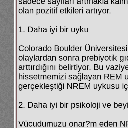
sadece sayıları artmakla ka
olan pozitif etkileri artıyor.
1. Daha iyi bir uyku
Colorado Boulder Üniversitesi'
olaylardan sonra prebiyotik gı
arttırdığını belirtiyor. Bu va
hissetmemizi sağlayan REM u
gerçekleştiği NREM uykusu içi
2. Daha iyi bir psikoloji ve bey
Vücudumuzu onar?m eden NRE