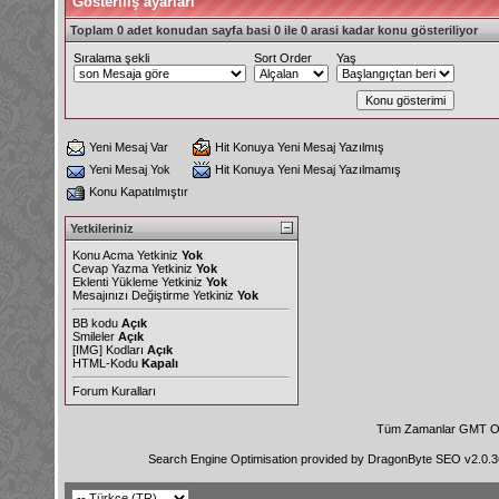
Gösteriliş ayarları
Toplam 0 adet konudan sayfa basi 0 ile 0 arasi kadar konu gösteriliyor
Sıralama şekli
Sort Order
Yaş
Yeni Mesaj Var
Hit Konuya Yeni Mesaj Yazılmış
Yeni Mesaj Yok
Hit Konuya Yeni Mesaj Yazılmamış
Konu Kapatılmıştır
Yetkileriniz
Konu Acma Yetkiniz
Yok
Cevap Yazma Yetkiniz
Yok
Eklenti Yükleme Yetkiniz
Yok
Mesajınızı Değiştirme Yetkiniz
Yok
BB kodu
Açık
Smileler
Açık
[IMG]
Kodları
Açık
HTML-Kodu
Kapalı
Forum Kuralları
Tüm Zamanlar GMT Ol
Search Engine Optimisation provided by
DragonByte SEO v2.0.36