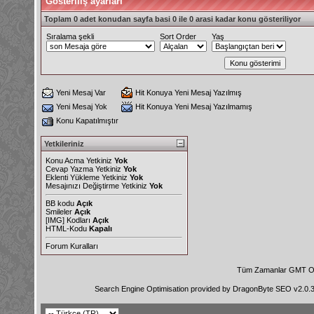
Gösteriliş ayarları
Toplam 0 adet konudan sayfa basi 0 ile 0 arasi kadar konu gösteriliyor
Sıralama şekli
Sort Order
Yaş
Yeni Mesaj Var
Hit Konuya Yeni Mesaj Yazılmış
Yeni Mesaj Yok
Hit Konuya Yeni Mesaj Yazılmamış
Konu Kapatılmıştır
Yetkileriniz
Konu Acma Yetkiniz
Yok
Cevap Yazma Yetkiniz
Yok
Eklenti Yükleme Yetkiniz
Yok
Mesajınızı Değiştirme Yetkiniz
Yok
BB kodu
Açık
Smileler
Açık
[IMG]
Kodları
Açık
HTML-Kodu
Kapalı
Forum Kuralları
Tüm Zamanlar GMT Ol
Search Engine Optimisation provided by
DragonByte SEO v2.0.36