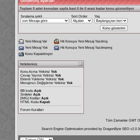
Gösteriliş ayarları
Toplam 0 adet konudan sayfa basi 0 ile 0 arasi kadar konu gösteriliyor
Sıralama şekli
Sort Order
Yaş
Yeni Mesaj Var
Hit Konuya Yeni Mesaj Yazılmış
Yeni Mesaj Yok
Hit Konuya Yeni Mesaj Yazılmamış
Konu Kapatılmıştır
Yetkileriniz
Konu Acma Yetkiniz
Yok
Cevap Yazma Yetkiniz
Yok
Eklenti Yükleme Yetkiniz
Yok
Mesajınızı Değiştirme Yetkiniz
Yok
BB kodu
Açık
Smileler
Açık
[IMG]
Kodları
Açık
HTML-Kodu
Kapalı
Forum Kuralları
Tüm Zamanlar GMT Ol
Search Engine Optimisation provided by
DragonByte SEO v2.0.36