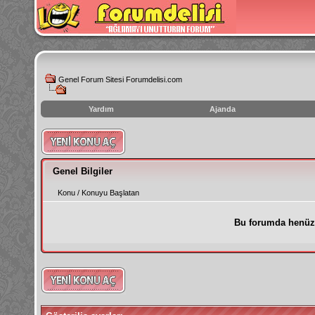
Genel Forum Sitesi Forumdelisi.com
Yardım
Ajanda
instagram
izlenme
hilesi
Genel Bilgiler
Konu
/
Konuyu Başlatan
Bu forumda henüz