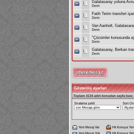
Galatasaray yoluna Avr
Derin
Fatih Terim transferi işar
Derin
Van Aanholt, Galatasaray
Derin
"Çözümler konusunda a
Derin
Galatasaray, Berkan tra
Derin
Gösteriliş ayarları
Toplam 4134 adet konudan sayfa basi 1 
Sıralama şekli
Sort Or
Yeni Mesaj Var
Hit Konuya Yen
Yeni Mesaj Yok
Hit Konuya Ye