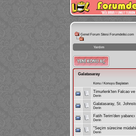
Genel Forum Sitesi Forumdelisi.com
Yardım
instagram
izlenme
hilesi
Galatasaray
Konu
/
Konuyu Başlatan
Timurlenk'ten Falcao ve
Derin
Galatasaray, St. Johnsto
Derin
Fatih Terim'den yabancı
Derin
"Seçim sürecine müdahi
Derin