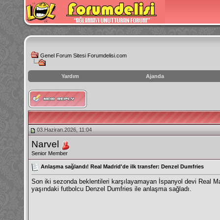
Genel Forum Sitesi Forumdelisi.com
Yardım
Ajanda
instagram
izlenme
hilesi
03.Haziran.2026, 11:04
Narvel
Senior Member
Anlaşma sağlandı! Real Madrid'de ilk transfer: Denzel Dumfries
Son iki sezonda beklentileri karşılayamayan İspanyol devi Real Mad
yaşındaki futbolcu Denzel Dumfries ile anlaşma sağladı.