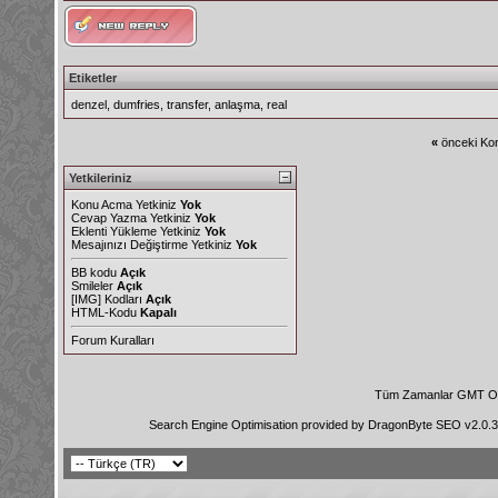
Etiketler
denzel
,
dumfries
,
transfer
,
anlaşma
,
real
«
önceki Kon
Yetkileriniz
Konu Acma Yetkiniz
Yok
Cevap Yazma Yetkiniz
Yok
Eklenti Yükleme Yetkiniz
Yok
Mesajınızı Değiştirme Yetkiniz
Yok
BB kodu
Açık
Smileler
Açık
[IMG]
Kodları
Açık
HTML-Kodu
Kapalı
Forum Kuralları
Tüm Zamanlar GMT Ol
Search Engine Optimisation provided by
DragonByte SEO v2.0.36